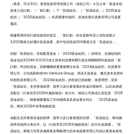
（香港，10月31日）香港投資管理有限公司（港投公司）今日公布「新資本投
資者入境計劃」（「新計劃」）下「投資組合」（「投資組合」）2025資金
組別（「2025資金組別」）的具體運作細則，並就此發出資產管理公司提案
邀請。
根據香港特別行政區政府的規定，「新計劃」的合資格申請人須投資最少
3,000萬港元於獲許投資資產，當中包括投放300萬港元至「投資組合」。
回顧「投資組合」首批配置資金（「2024資金組別」）的情況，這個組別的
資金包括2024年12月31日或之前收到並獲有關方面在相關期間内批核的「新
計劃」申請的資金，四家機構經遴選後獲任命為「2024資金組別」的資產管
理公司，分別為Betatron Venture Group、英諾天使基金、概念資本及慧科
科創投資有限公司。「2024資金組別」的投資已經啟動，進度理想，並與
「投資組合」支持香港經濟、競爭力及社會發展的長遠目標相符。以此為基礎
並配合《行政長官2025年施政報告》的方向，港投公司將成立及監督「2025
資金組別」。隨着個案審批工作持續推進及資金逐步到位，「2025資金組
別」將於2026年首季啟動投資。
為配合支持香港長遠的經濟、競爭力及社會發展的目標，「投資組合」將持續
與跨領域持分者合作。以《行政長官2025年施政報告》的方向為基礎，「投
資組合」將致力培育具備商業及戰略潛力的本地資產管理公司或以香港為基地