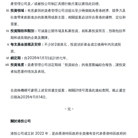
產管理公司及／或被投公司制訂具體行動方案以實現此目標。
投資領域：
有意參與的資產管理公司須提出至少兩個能為香港經濟、競爭力及
社會帶來創新進步的新應用或新主題，相關提案必須符合香港的優勢、定位和
需要。
投資階段和類別：
可涵蓋公開市場及私募投資。就私募投資而言，預期包括早
期和成長期的企業及團隊。
每支基金規模及安排：
不少於2億港元，投資須於基金成立後兩年內完成投
資。
鎖定期：
自2026年1月1日起計的七年。
投資進度：
資產管理公司須定期就「投資組合」的進度匯編綜合報告，讓投資
者知悉運作情況及表現。
合資格機構可參照上述安排遞交提案，相關詳情可透過
此連結
查閱。截止遞交
日期為2025年11月14日。
- 完 -
關於港投公司
港投公司成立於 2022 年，是由香港特區政府全資擁有並代表香港特區政府的