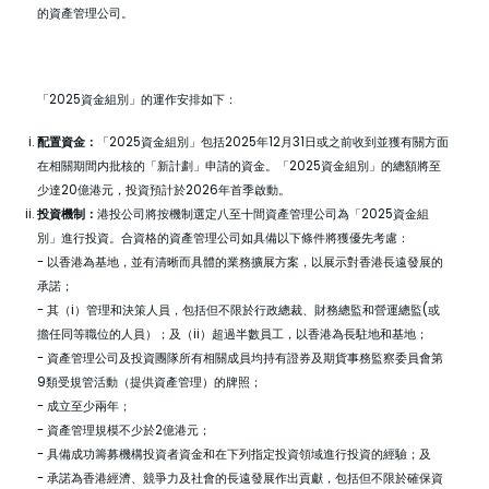
的資產管理公司。
「2025資金組別」的運作安排如下：
配置資金：
「2025資金組別」包括2025年12月31日或之前收到並獲有關方面
在相關期間内批核的「新計劃」申請的資金。「2025資金組別」的總額將至
少達20億港元，投資預計於2026年首季啟動。
投資機制：
港投公司將按機制選定八至十間資產管理公司為「2025資金組
別」進行投資。合資格的資產管理公司如具備以下條件將獲優先考慮：
- 以香港為基地，並有清晰而具體的業務擴展方案，以展示對香港長遠發展的
承諾；
- 其（i）管理和決策人員，包括但不限於行政總裁、財務總監和營運總監(或
擔任同等職位的人員）；及（ii）超過半數員工，以香港為長駐地和基地；
- 資產管理公司及投資團隊所有相關成員均持有證券及期貨事務監察委員會第
9類受規管活動（提供資產管理）的牌照；
- 成立至少兩年；
- 資產管理規模不少於2億港元；
- 具備成功籌募機構投資者資金和在下列指定投資領域進行投資的經驗；及
- 承諾為香港經濟、競爭力及社會的長遠發展作出貢獻，包括但不限於確保資