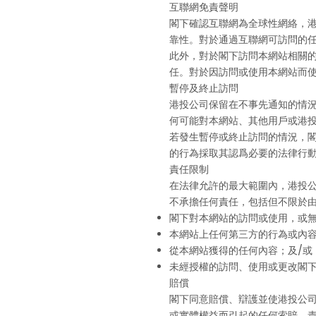
互聯網免責聲明
閣下確認互聯網為全球性網絡，
靠性。對於通過互聯網可訪問的
此外，對於閣下訪問本網站相關
任。對於因訪問或使用本網站而
暫停及終止訪問
港投公司保留在不事先通知的情
何可能對本網站、其他用戶或港
若發生暫停或終止訪問的情況，
的行為採取其認爲必要的法律行
責任限制
在法律允許的最大範圍內，港投
不承擔任何責任，包括但不限於
閣下對本網站的訪問或使用，或
本網站上任何第三方的行為或內
從本網站獲得的任何內容；及/或
未經授權的訪問、使用或更改閣
賠償
閣下同意賠償、辯護並使港投公
或實體權益而引起的任何索賠、