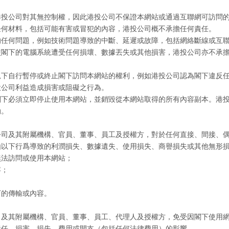
港投公司對其無控制權，因此港投公司不保證本網站或通過互聯網可訪問
任何材料，包括可能有害或冒犯的內容，港投公司概不承擔任何責任。
的任何問題，例如技術問題導致的中斷、延遲或故障，包括網絡斷線或互
使閣下的電腦系統遭受任何損壞、數據丟失或其他損害，港投公司亦不承
況下自行暫停或終止閣下訪問本網站的權利，例如港投公司認為閣下違反
投公司利益造成損害或阻礙之行為。
閣下必須立即停止使用本網站，並銷毀從本網站取得的所有內容副本。港
動。
公司及其附屬機構、官員、董事、員工及授權方，對於任何直接、間接、
由以下行爲導致的利潤損失、數據遺失、使用損失、商譽損失或其他無形
無法訪問或使用本網站；
容；
下的傳輸或內容。
司及其附屬機構、官員、董事、員工、代理人及授權方，免受因閣下使用
責任、損害、損失、費用或開支（包括任何法律費用）的影響。