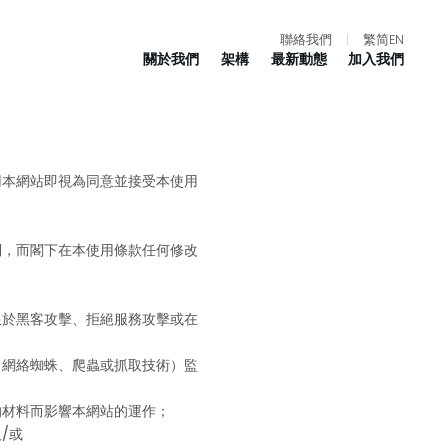
聯絡我們
|
繁
简
EN
關於我們
架構
最新動態
加入我們
用本網站即視為同意並接受本使用
利，而閣下在本使用條款任何修改
限於黑客攻擊、拒絕服務攻擊或在
、網絡蜘蛛、爬蟲或抓取技術）監
的材料而影響本網站的運作；
/或