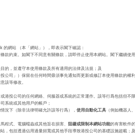
rg.hk 的網站 （本「網站」），即表示閣下確認：
用條款約束。如閣下不同意有關條款，請即停止使用本網站。閣下繼續使
法目的，並遵守本使用條款及所有適用的法律及法規；及
港投公司」）保留在任何時間毋須事先通知而更新或修訂本使用條款的權
同意該等修改。
，或港投公司的任何網絡、伺服器或系統的正常運作。該等行爲包括但不
公司系統或其他用戶的帳戶；
的情況下（除非法律明確允許該等行爲），
使用自動化工具
（例如機器人
木馬程式、電腦蠕蟲或其他旨在損害、
阻礙或限制本網站功能
的有害軟件
網站，包括透過佔用過量頻寬或其他手段導致港投公司的基礎設施超載；及