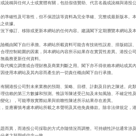
述或訛稱與任何人士或實體有關，包括假借贊助、代言名義或訛稱與港投
料的準確性及可靠性，但不保證該等資料為完全準確、完整或最新版本。
議之依據。
情況下修訂、移除或更新本網站的任何內容。建議閣下定期瀏覽本網站及
風險概由閣下自行承擔。本網站所載資料可能含有技術性誤差、排版錯誤
司合理控制範圍的因素，與本網站內容所示結果存在實質性差異。港投公
亦無義務更新任何資料。
作取代獨立調查或合理財務及商業判斷之用。閣下亦不得依賴本網站或其
下因使用本網站及其內容而產生的一切責任概由閣下自行承擔。
括有關港投公司對未來業務的預期、策略、目標、計劃及目的之陳述。此
合理信賴的第三方數據和預測。惟該等陳述受已知及未知風險、不確定性
的變化），可能導致實際結果與前瞻性陳述所示結果存在差異。
述，並應審慎考慮本網站所載之本聲明及其他免責條款。除非法律規定，
議題而異，而港投公司採取的方式亦隨情況而調整。可持續性評估通常涉
持分者之預期或信念一致。