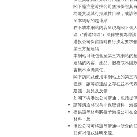
閣下需注意港投公司無法保證其
均能實現其可持續性目標，或該
至本網站的超連結
在不將本網站內容呈現為閣下個
區（“香港特區”）法律被視為誹
港投公司保留隨時自行決定要求
第三方超連結
本網站可能包含至第三方網站的
連結的內容、產品、服務或私隱
害概不承擔責任。
閣下訪問及使用本網站上的第三
義務，該等超連結之存在並不代
建議、意見及反饋
如閣下與港投公司溝通，包括提
該等溝通將視為非保密資料，港
提供該等材料將授予港投公司在
材料；及
港投公司可將該等溝通中所含的
任何補償或注明來源。