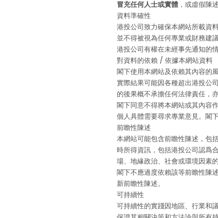
冒充任何人士或實體
，或虛假陳
資料準確性
港投公司致力確保本網站所載資
並不得被視為任何專業或財務建
港投公司有權在未經事先通知的
對資料的依賴 / 依據本網站資料
閣下使用本網站及依賴其內容的
實際結果可能因各種超出港投公
的後果概不承擔任何法律責任，
閣下同意不得將本網站或其內容
個人具體需要尋求專業意見。閣
前瞻性陳述
本網站可能包含前瞻性陳述，包
時所得資訊，包括港投公司認爲
場、地緣政治、社會或環境因素
閣下不應過度依賴該等前瞻性陳
新前瞻性陳述。
可持續性
可持續性的實踐因地區、行業和
保證其相關決策和方法論與所有