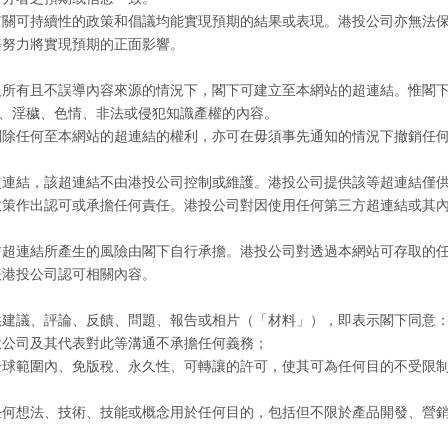
有關可持續性的政策和倡議均能實現預期的結果或表現。港投公司亦無法
等努力將實現預期的正面影響。
人所有且不誤導內容來源的情況下，閣下可建立至本網站的超連結。惟閣
謗、淫穢、色情、非法或侵犯知識產權的內容。
刪除任何至本網站的超連結的權利，亦可在毋須事先通知的情況下撤銷任
超連結，該超連結不由港投公司控制或維護。港投公司提供該等超連結僅
政策作出認可或承擔任何責任。港投公司對因使用任何第三方超連結或其
方超連結所產生的風險由閣下自行承擔。港投公司對透過本網站可存取的
表港投公司認可相關內容。
供建議、評論、反饋、問題、報告或相片（「材料」），即表示閣下同意
投公司及其代表對此等溝通不承擔任何義務；
全球範圍內、免版稅、永久性、可轉讓的許可，使其可為任何目的不受限
任何想法、技術、技能或概念用於任何目的，包括但不限於產品開發、營